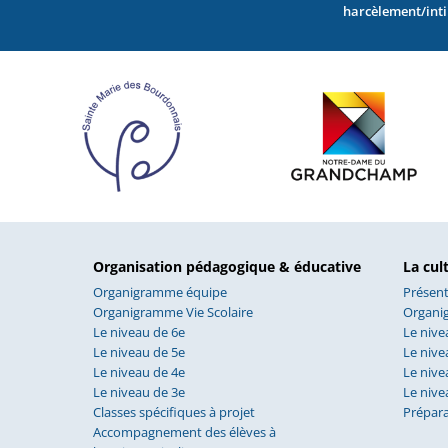
harcèlement/int
Organisation pédagogique & éducative
La cul
Organigramme équipe
Présent
Organigramme Vie Scolaire
Organi
Le niveau de 6e
Le nive
Le niveau de 5e
Le nive
Le niveau de 4e
Le nive
Le niveau de 3e
Le nive
Classes spécifiques à projet
Prépar
Accompagnement des élèves à