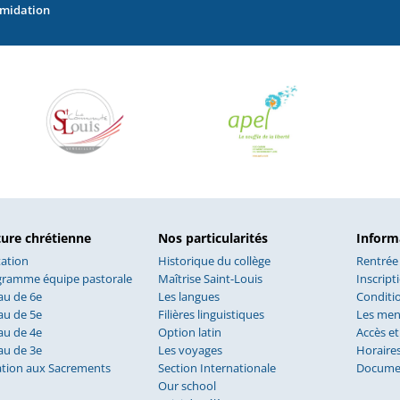
imidation
ture chrétienne
Nos particularités
Inform
ation
Historique du collège
Rentrée
gramme équipe pastorale
Maîtrise Saint-Louis
Inscript
au de 6e
Les langues
Conditio
au de 5e
Filières linguistiques
Les me
au de 4e
Option latin
Accès et
au de 3e
Les voyages
Horaire
ation aux Sacrements
Section Internationale
Documen
Our school