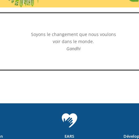
Soyons le changement que nous voulons
voir dans le monde.
Gandhi
on
EARS
Dévelop