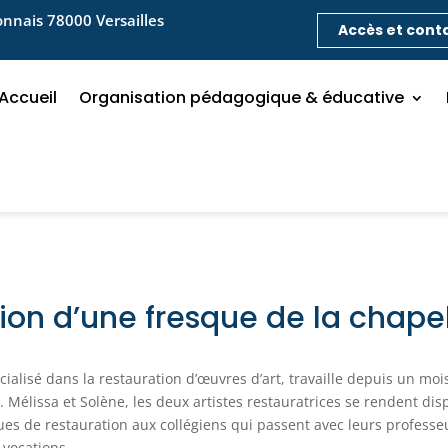
nnais 78000 Versailles
Accès et cont
Accueil
Organisation pédagogique & éducative
ion d’une fresque de la chape
pécialisé dans la restauration d’œuvres d’art, travaille depuis un mo
. Mélissa et Solène, les deux artistes restauratrices se rendent di
ues de restauration aux collégiens qui passent avec leurs professeu
s vocations…