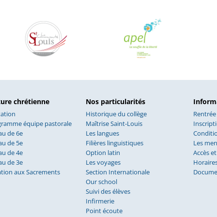
ture chrétienne
Nos particularités
Inform
ation
Historique du collège
Rentrée
gramme équipe pastorale
Maîtrise Saint-Louis
Inscript
au de 6e
Les langues
Conditio
au de 5e
Filières linguistiques
Les me
au de 4e
Option latin
Accès et
au de 3e
Les voyages
Horaire
ation aux Sacrements
Section Internationale
Documen
Our school
Suivi des élèves
Infirmerie
Point écoute