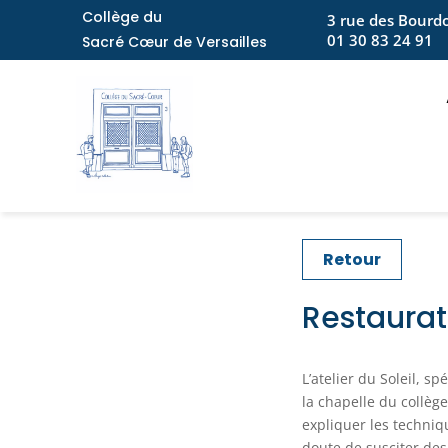
Collège du
3 rue des Bourdo
01 30 83 24 91
Sacré
Cœur de Versailles
Retour
Restaurat
L’atelier du Soleil, s
la chapelle du collège
expliquer les techniq
doute de susciter de