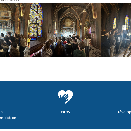
on
EARS
Dévelop
imidation