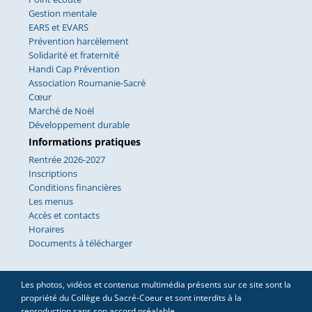
Gestion mentale
EARS et EVARS
Prévention harcèlement
Solidarité et fraternité
Handi Cap Prévention
Association Roumanie-Sacré
Cœur
Marché de Noël
Développement durable
Informations pratiques
Rentrée 2026-2027
Inscriptions
Conditions financières
Les menus
Accès et contacts
Horaires
Documents à télécharger
Les photos, vidéos et contenus multimédia présents sur ce site sont la
propriété du Collège du Sacré-Coeur et sont interdits à la
reproduction sans son accord préalable.