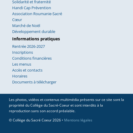
Solidarité et fraternité
Handi Cap Prévention
Association Roumanie-Sacré
Cœur
Marché de Noël
Développement durable
Informations pratiques
Rentrée 2026-2027
Inscriptions
Conditions financières
Les menus
Accès et contacts
Horaires
Documents à télécharger
Les photos, vidéos et contenus multimédia présents sur ce site sont la
propriété du Collège du Sacré-Coeur et sont interdits à la
reproduction sans son accord préalable.
© Collège du Sacré Coeur 2026 •
Mentions légales